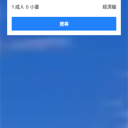
1 成人 0 小童
經濟艙
搜尋