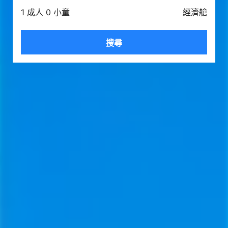
1 成人 0 小童
經濟艙
搜尋