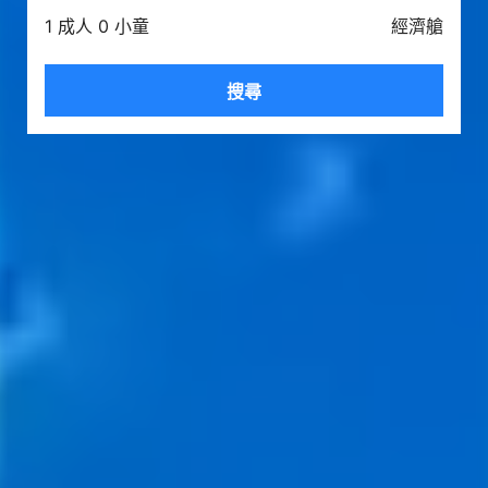
1 成人 0 小童
經濟艙
搜尋