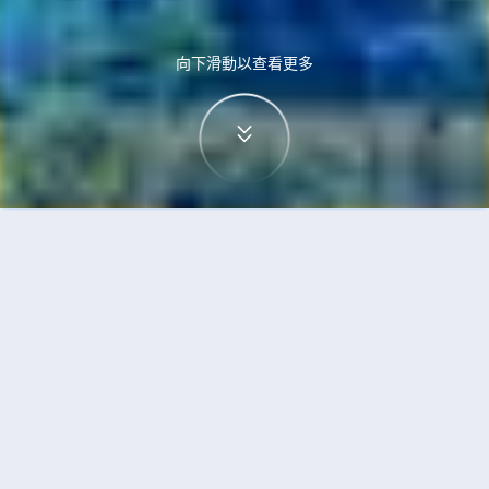
向下滑動以查看更多
首頁
機票
奧斯陸到台北的機票
搜尋由奧斯陸飛往台北的廉價航班，單程票價低至
HKD3,942
單程
來回
OSL
TPE
HKD3,942
12h25min