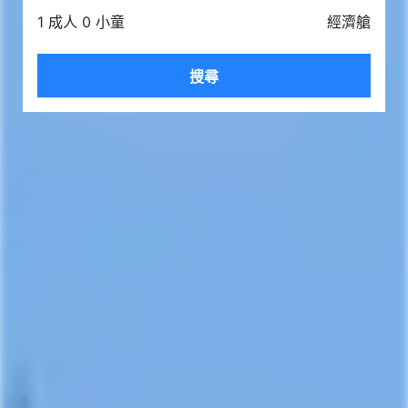
1 成人 0 小童
經濟艙
搜尋