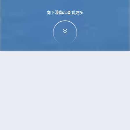
向下滑動以查看更多
首頁
機票
奧斯陸到可倫坡的機票
搜尋由奧斯陸飛往可倫坡的廉價航班
單程
來回
OSL
CMB
3h5min
13:00
14:00
直飛
檢查價格