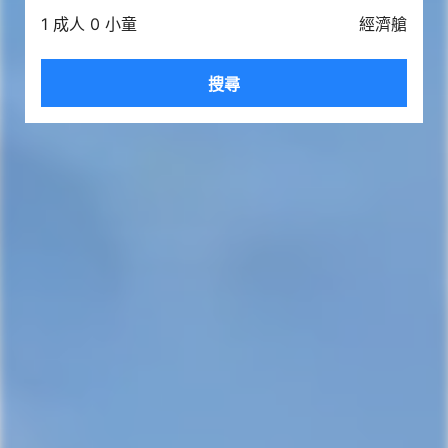
1 成人 0 小童
經濟艙
搜尋