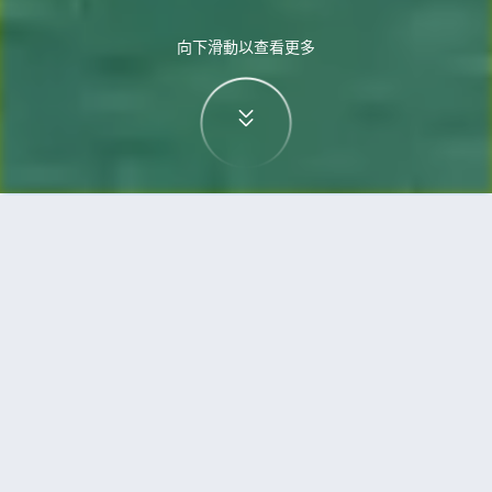
向下滑動以查看更多
首頁
機票
奧斯陸到峴港的機票
搜尋由奧斯陸飛往峴港的廉價航班
單程
來回
OSL
DAD
3h5min
13:00
14:00
直飛
檢查價格