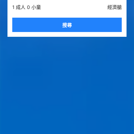
1 成人 0 小童
經濟艙
搜尋