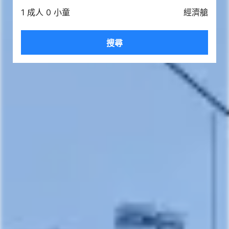
1 成人 0 小童
經濟艙
搜尋