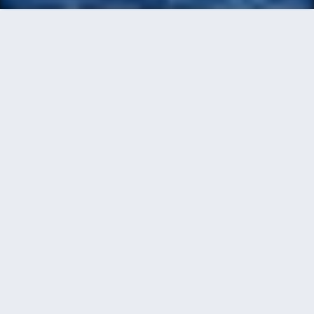
首頁
機票
巴黎到台中的機票
搜尋由巴黎飛往台中的廉價航班，單程票價低至
HKD3,838
單程
來回
CDG
RMQ
15h50min
HKD3,838
21:20
11:35
轉機
搜尋
巴黎 - 台中 | 09月15日 | 中國東方航
空
CDG
RMQ
HKD5,127
15h50min