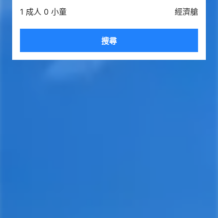
1 成人 0 小童
經濟艙
搜尋