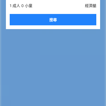
1 成人 0 小童
經濟艙
搜尋