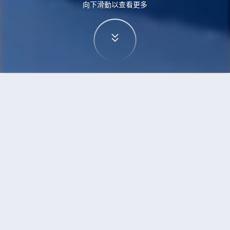
向下滑動以查看更多
首頁
機票
檳城到加爾各答的機票
搜尋由檳城飛往加爾各答的廉價航班，單程票價低
至HKD1,841
單程
來回
PEN
CCU
5h5min
HKD1,841
06:00
22:20
轉機