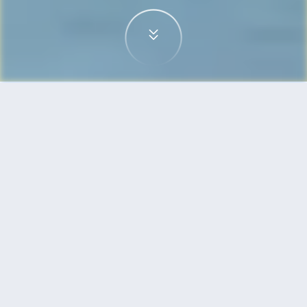
首頁
機票
檳城到泗水的機票
搜尋由檳城飛往泗水的廉價航班，單程票價低至
HKD654
單程
來回
PEN
SUB
HKD654
2h55min
10:35
12:30
直飛
搜尋
檳城 - 泗水 | 08月13日 | 印尼亞航