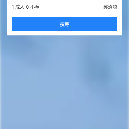
1 成人 0 小童
經濟艙
搜尋