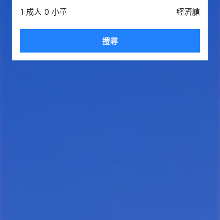
1 成人 0 小童
經濟艙
搜尋