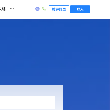
...
攻略
搜尋訂單
登入