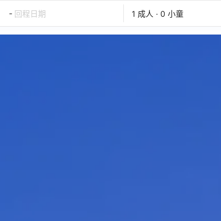
-
回程日期
1 成人 · 0 小童