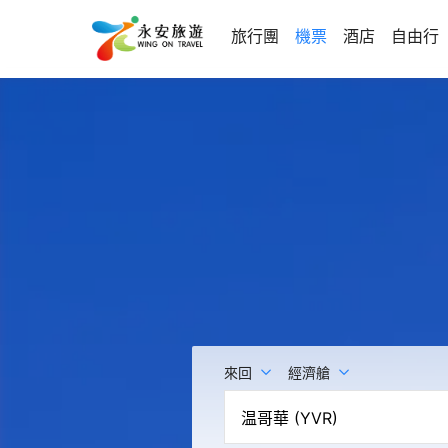
旅行團
機票
酒店
自由行
來回
經濟艙