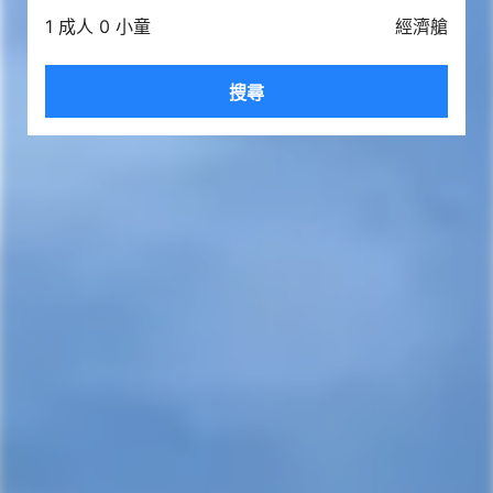
1 成人 0 小童
經濟艙
搜尋