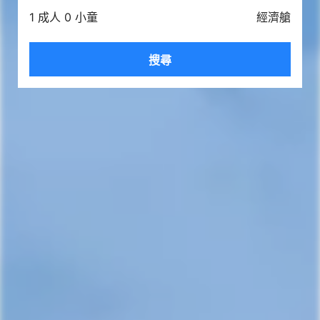
1 成人 0 小童
經濟艙
搜尋