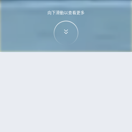
向下滑動以查看更多
首頁
機票
富國島到泗水的機票
搜尋由富國島飛往泗水的廉價航班
單程
來回
PQC
SUB
3h5min
13:00
14:00
直飛
檢查價格