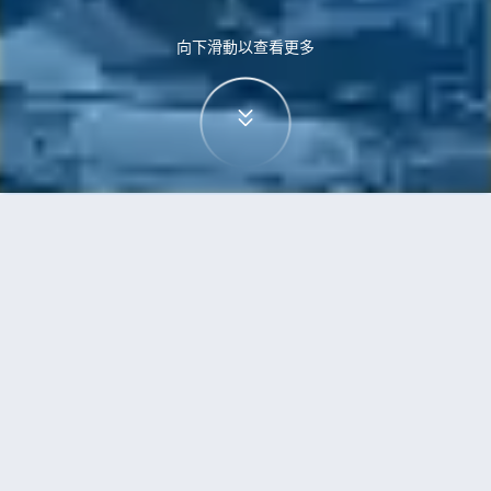
向下滑動以查看更多
首頁
機票
富國島到高鬆的機票
搜尋由富國島飛往高鬆的廉價航班
單程
來回
PQC
TAK
3h5min
13:00
14:00
直飛
檢查價格