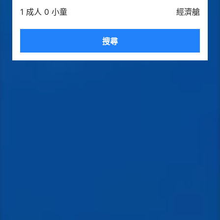
1 成人 0 小童
經濟艙
搜尋