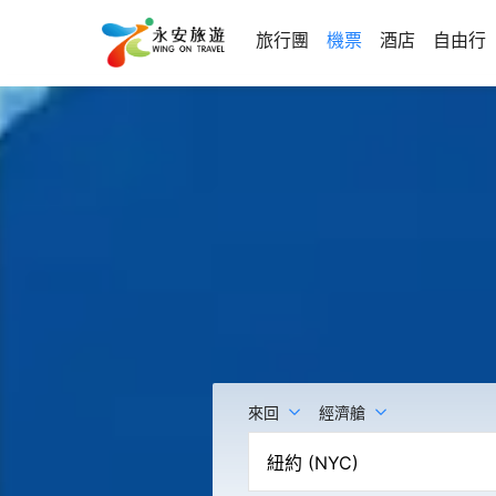
旅行團
機票
酒店
自由行
來回
經濟艙