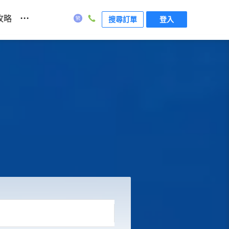
...
攻略
搜尋訂單
登入