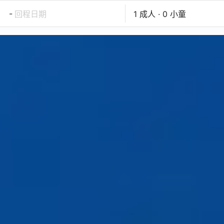
-
回程日期
1 成人 · 0 小童