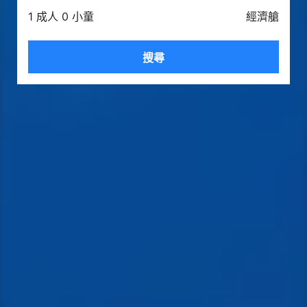
1 成人 0 小童
經濟艙
搜尋