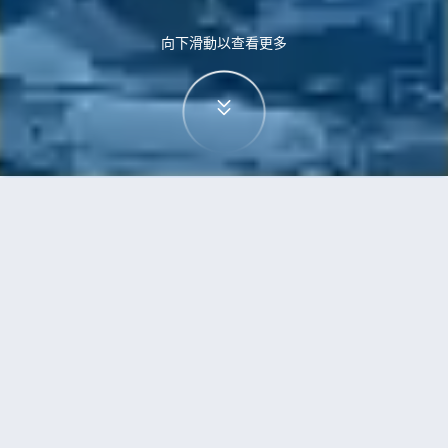
向下滑動以查看更多
首頁
機票
三藩市到高鬆的機票
搜尋由三藩市飛往高鬆的廉價航班
單程
來回
SFO
TAK
3h5min
13:00
14:00
直飛
檢查價格