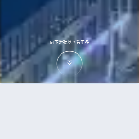
向下滑動以查看更多
首頁
機票
富國島到華沙的機票
搜尋由富國島飛往華沙的廉價航班，單程票價低至
HKD4,976