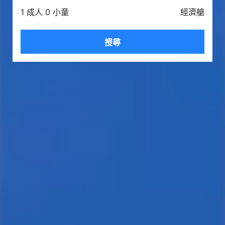
1 成人 0 小童
經濟艙
搜尋