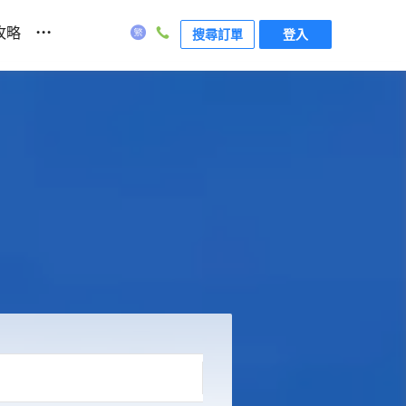
...
攻略
搜尋訂單
登入