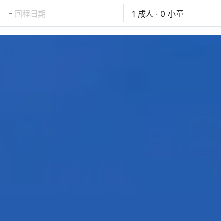
-
回程日期
1 成人 · 0 小童