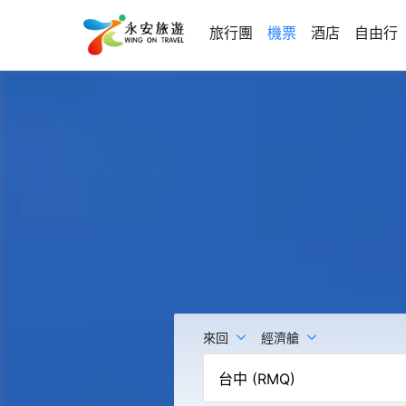
旅行團
機票
酒店
自由行
來回
經濟艙