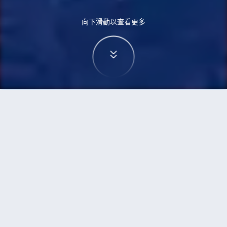
向下滑動以查看更多
首頁
機票
富國島到武漢的機票
搜尋由富國島飛往武漢的廉價航班
單程
來回
PQC
WUH
3h5min
13:00
14:00
直飛
檢查價格