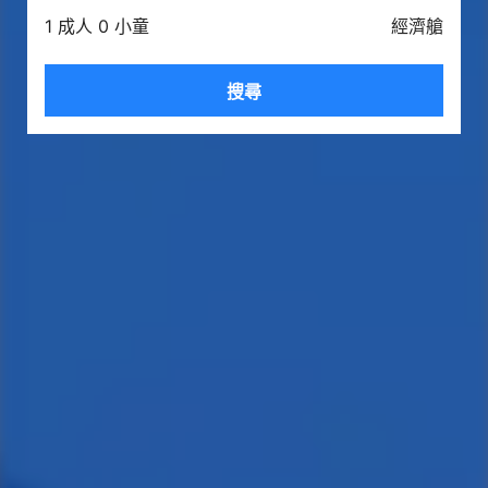
1 成人 0 小童
經濟艙
搜尋