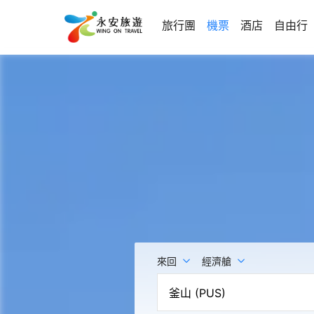
旅行團
機票
酒店
自由行
來回
經濟艙