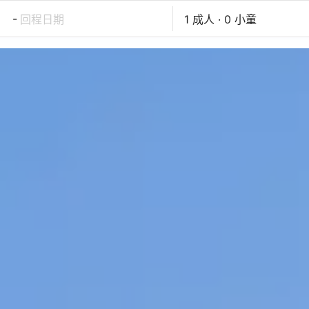
-
回程日期
1 成人 · 0 小童