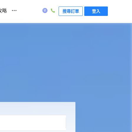
...
攻略
搜尋訂單
登入