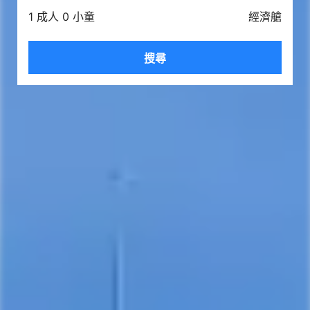
1 成人 0 小童
經濟艙
搜尋