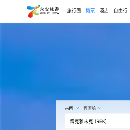
旅行團
機票
酒店
自由行
來回
經濟艙