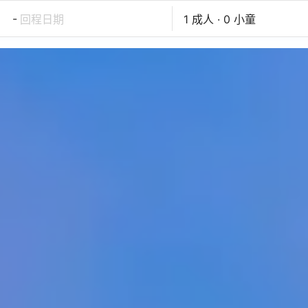
-
回程日期
1 成人 · 0 小童