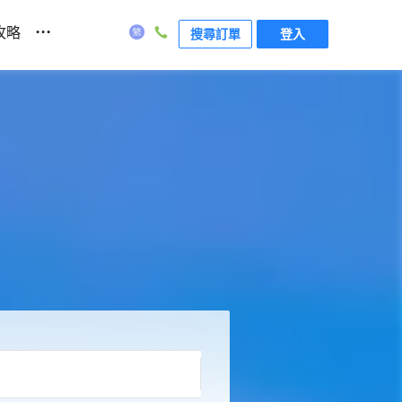
...
攻略
搜尋訂單
登入