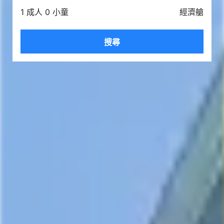
1 成人 0 小童
經濟艙
搜尋