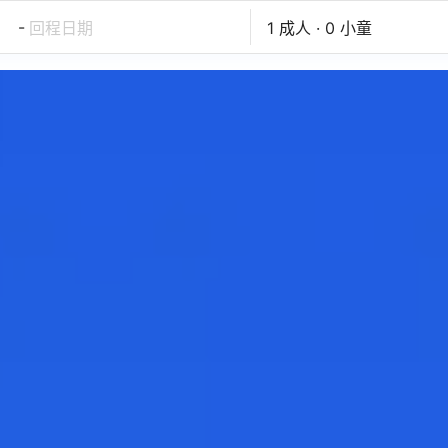
-
回程日期
1 成人 · 0 小童