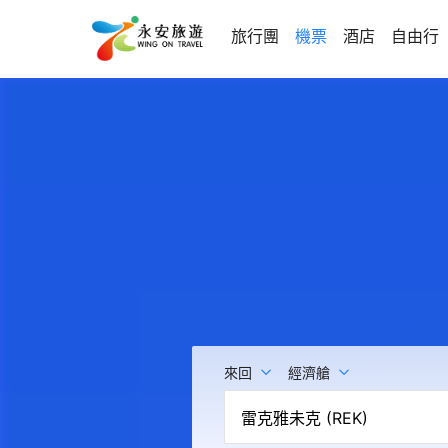
旅行團
機票
酒店
自由行
來回
經濟艙