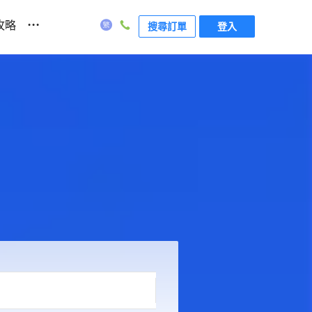
...
攻略
搜尋訂單
登入