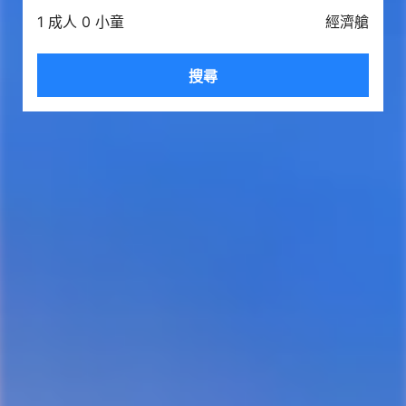
1 成人 0 小童
經濟艙
搜尋