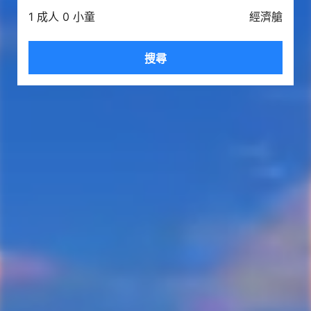
1 成人 0 小童
經濟艙
搜尋