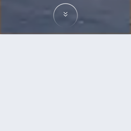
首頁
機票
西雅圖到開羅的機票
搜尋由西雅圖飛往開羅的廉價航班，單程票價低至
HKD4,350
單程
來回
SEA
CAI
HKD4,350
17h50min
16:25
22:35
轉機
搜尋
西雅圖 - 開羅 | 09月10日 | 美國航空