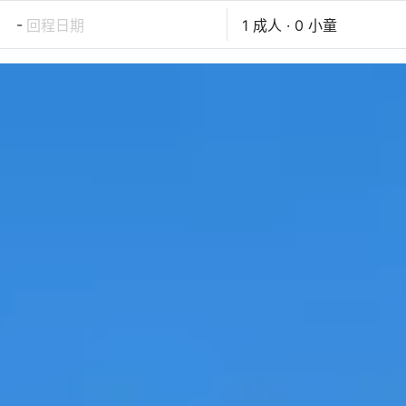
-
回程日期
1 成人 · 0 小童