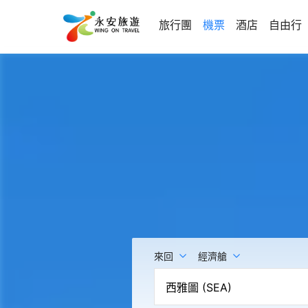
旅行團
機票
酒店
自由行
來回
經濟艙