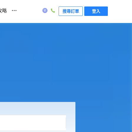
...
攻略
搜尋訂單
登入