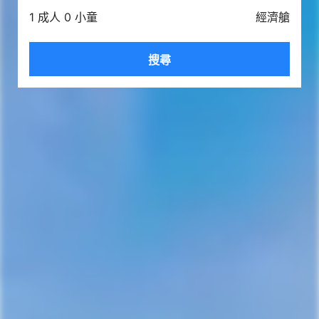
1 成人 0 小童
經濟艙
搜尋