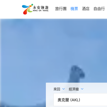
旅行團
機票
酒店
自由行
來回
經濟艙