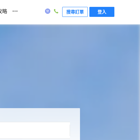
...
攻略
搜尋訂單
登入