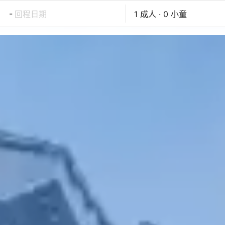
-
回程日期
1 成人 · 0 小童