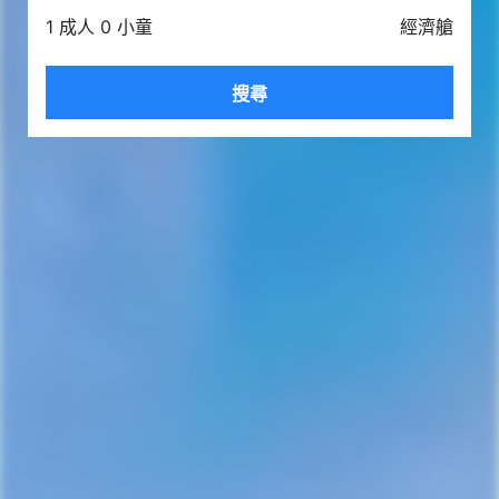
1 成人 0 小童
經濟艙
搜尋