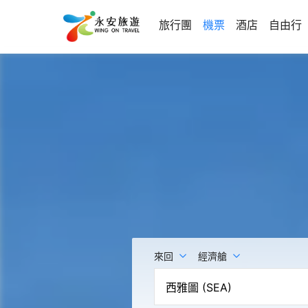
旅行團
機票
酒店
自由行
來回
經濟艙