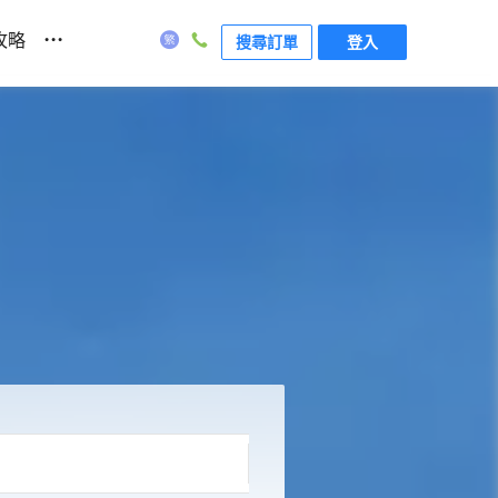
...
攻略
搜尋訂單
登入