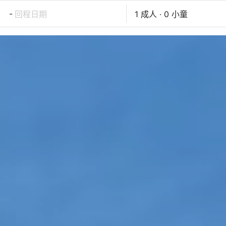
-
回程日期
1 成人 · 0 小童