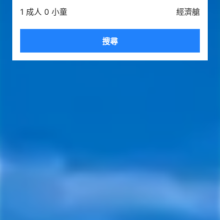
1 成人 0 小童
經濟艙
搜尋