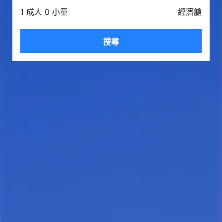
1 成人 0 小童
經濟艙
搜尋