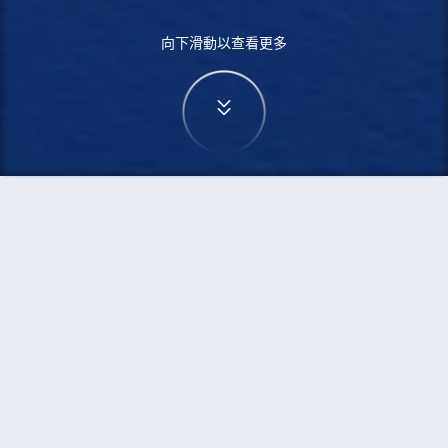
向下滑動以查看更多
首頁
機票
西雅圖到佬沃的機票
搜尋由西雅圖飛往佬沃的廉價航班
單程
來回
SEA
LAO
3h5min
13:00
14:00
直飛
檢查價格