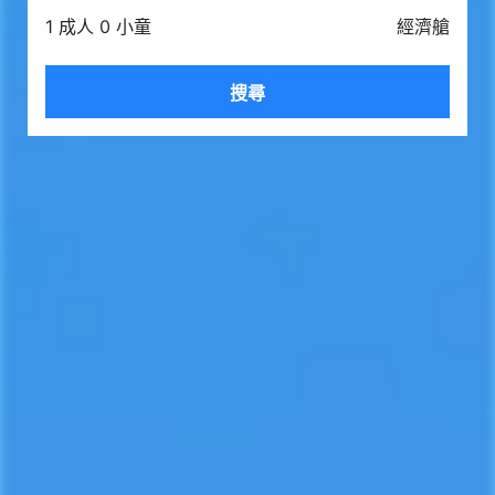
1 成人 0 小童
經濟艙
搜尋