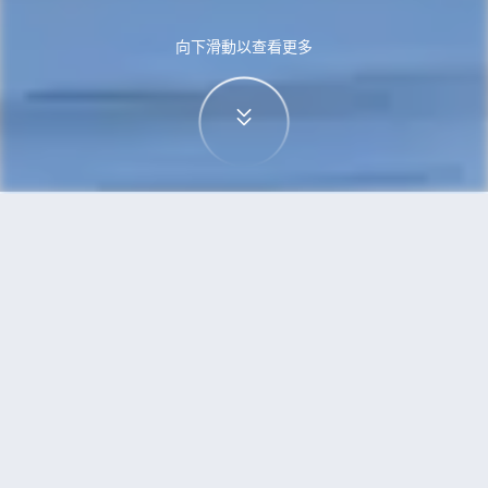
向下滑動以查看更多
首頁
機票
西雅圖到三寶壟的機票
搜尋由西雅圖飛往三寶壟的廉價航班
單程
來回
SEA
SRG
3h5min
13:00
14:00
直飛
檢查價格