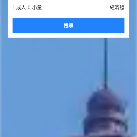
1 成人 0 小童
經濟艙
搜尋