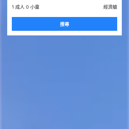
1 成人 0 小童
經濟艙
搜尋