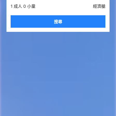
1 成人 0 小童
經濟艙
搜尋