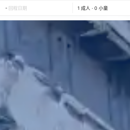
-
回程日期
1 成人 · 0 小童