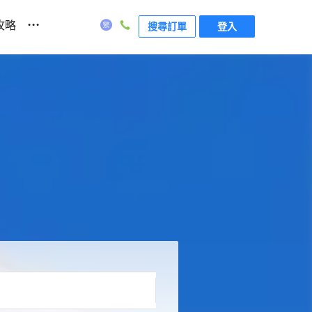
...
攻略
搜尋訂單
登入