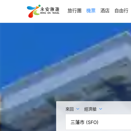
旅行團
機票
酒店
自由行
來回
經濟艙