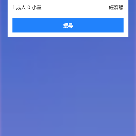
1 成人 0 小童
經濟艙
搜尋