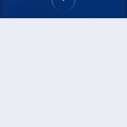
首頁
機票
三藩市到胡志明市的機票
搜尋由三藩市飛往胡志明市的廉價航班，單程票價
低至HKD2,275
單程
來回
SFO
SGN
17h35min
HKD2,275
13:00
00:20
轉機
搜尋
三藩市 - 胡志明市 | 09月17日 | 國泰航
空