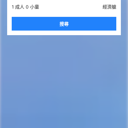
1 成人 0 小童
經濟艙
搜尋