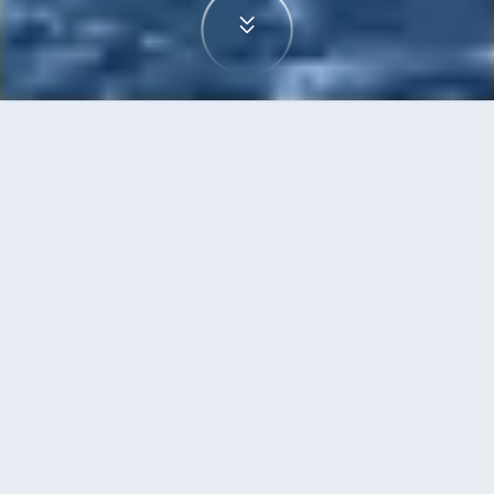
首頁
機票
胡志明市到阿姆斯特丹的機票
搜尋由胡志明市飛往阿姆斯特丹的廉價航班，單程
票價低至HKD3,026
單程
來回
SGN
AMS
16h30min
HKD3,026
20:55
18:55
轉機
搜尋
胡志明市 - 阿姆斯特丹 | 09月15日 |
印度航空