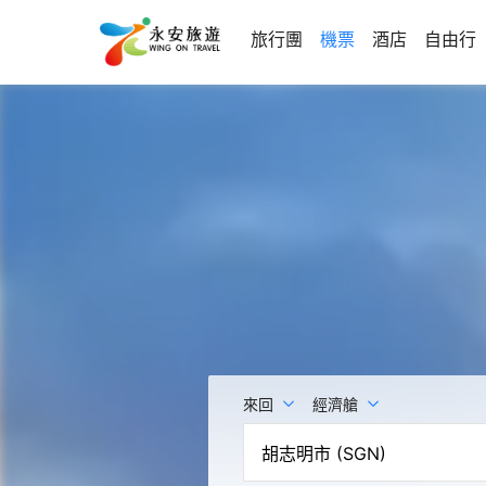
旅行團
機票
酒店
自由行
來回
經濟艙