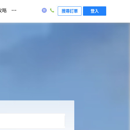
...
攻略
搜尋訂單
登入