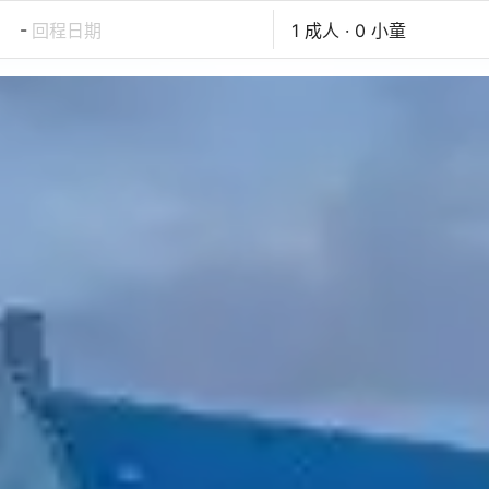
-
回程日期
1 成人 · 0 小童