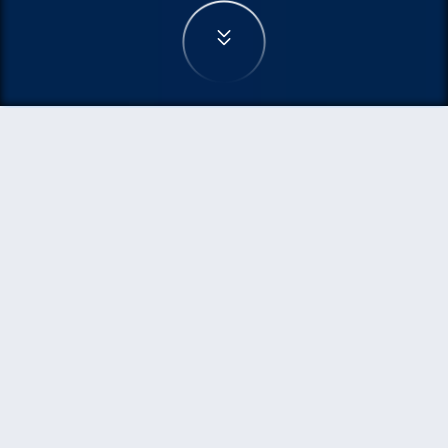
首頁
機票
胡志明市到格拉斯哥的機票
搜尋由胡志明市飛往格拉斯哥的廉價航班，單程票
價低至HKD4,120
單程
來回
SGN
GLA
16h0min
HKD4,120
20:00
18:40
轉機
搜尋
胡志明市 - 格拉斯哥 | 09月08日 | 卡