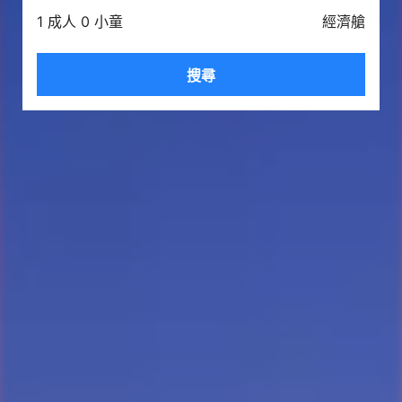
1 成人 0 小童
經濟艙
搜尋