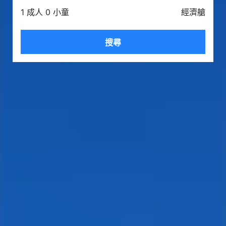
1 成人 0 小童
經濟艙
搜尋