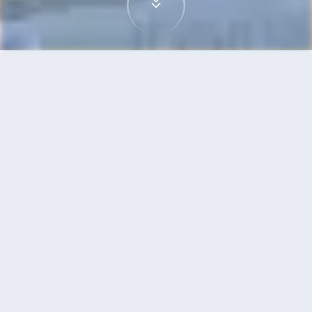
首頁
機票
胡志明市到日內瓦的機票
搜尋由胡志明市飛往日內瓦的廉價航班，單程票價
低至HKD3,359
單程
來回
SGN
GVA
16h50min
HKD3,359
02:50
07:40
轉機
搜尋
胡志明市 - 日內瓦 | 09月03日 | 中國
國際航空