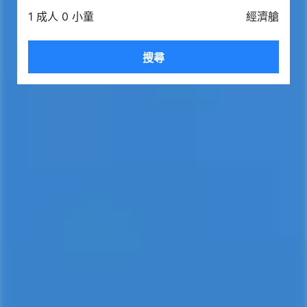
1 成人 0 小童
經濟艙
搜尋