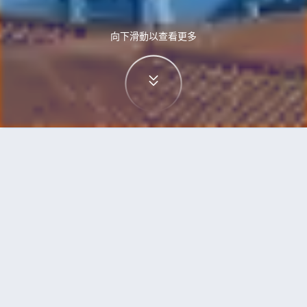
向下滑動以查看更多
首頁
機票
胡志明市到里斯本的機票
搜尋由胡志明市飛往里斯本的廉價航班，單程票價
低至HKD5,302
單程
來回
SGN
LIS
23h45min