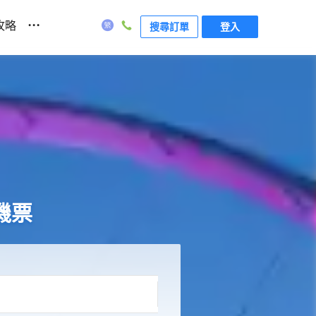
...
攻略
搜尋訂單
登入
機票