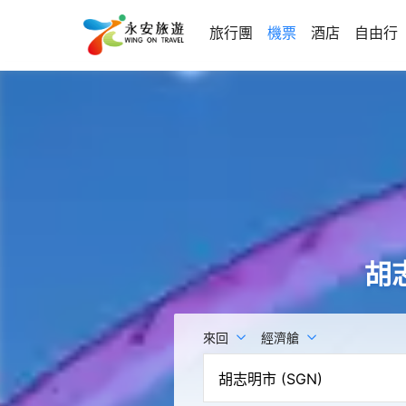
旅行團
機票
酒店
自由行
胡
來回
經濟艙