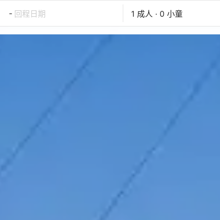
-
回程日期
1 成人 · 0 小童