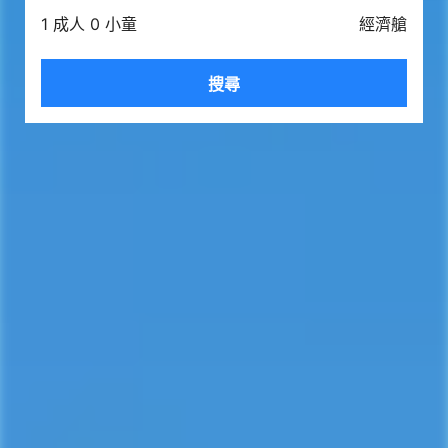
1 成人 0 小童
經濟艙
搜尋