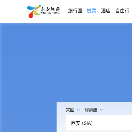
旅行團
機票
酒店
自由行
來回
經濟艙