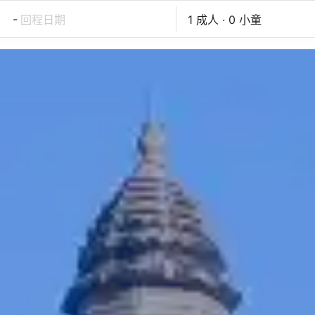
-
回程日期
1 成人 · 0 小童