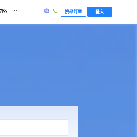
...
攻略
搜尋訂單
登入