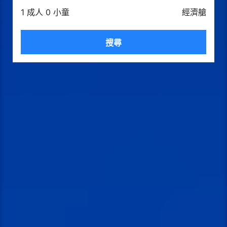
1 成人 0 小童
經濟艙
搜尋