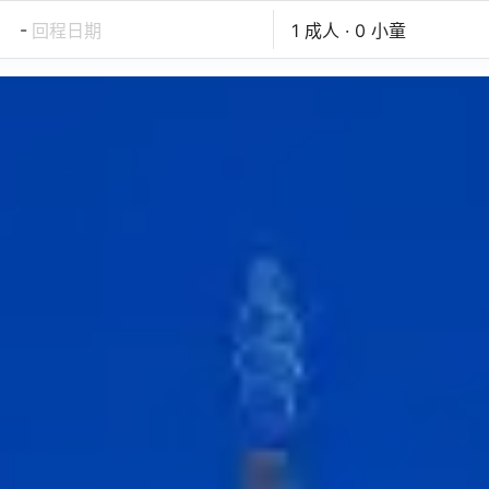
-
回程日期
1 成人 · 0 小童