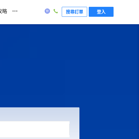
...
攻略
搜尋訂單
登入