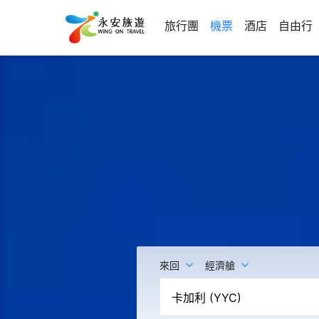
旅行團
機票
酒店
自由行
來回
經濟艙